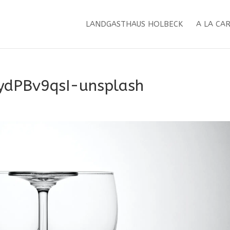
LANDGASTHAUS HOLBECK
A LA CA
dPBv9qsI-unsplash