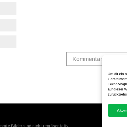
Um dir ein 
Geräteinfor
Technologie
auf dieser W
zurückziehs
Akze
mte Bilder sind nicht repräsentativ